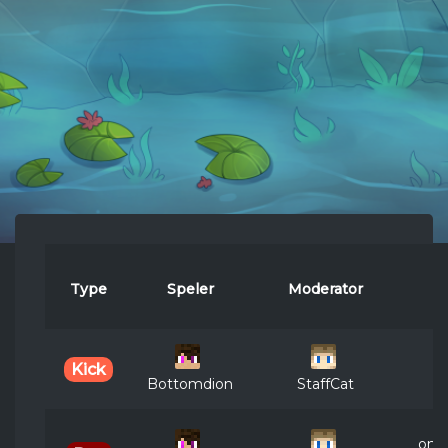
Type
Speler
Moderator
R
T
Kick
Bottomdion
StaffCat
ong