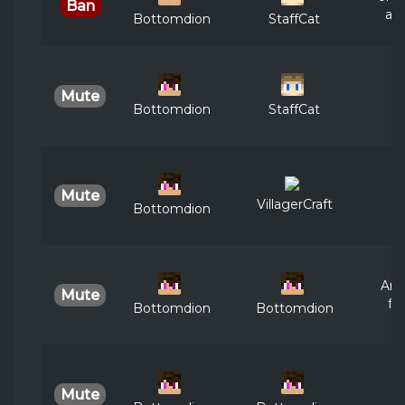
Ban
acc
Bottomdion
StaffCat
Mute
Bottomdion
StaffCat
Mute
VillagerCraft
Bottomdion
Ano
Mute
fo
Bottomdion
Bottomdion
T
Mute