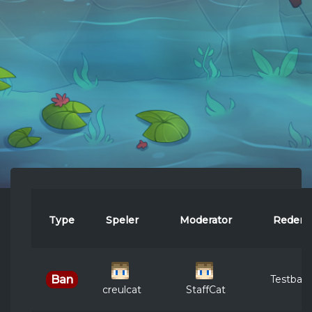
Type
Speler
Moderator
Reden
Testban
Ban
creulcat
StaffCat