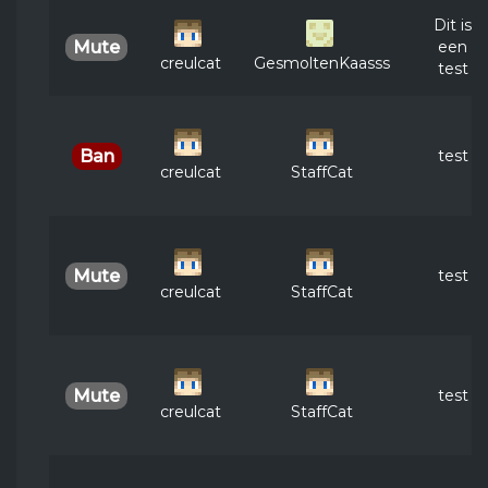
Dit is
een
Mute
creulcat
GesmoltenKaasss
test
test
Ban
creulcat
StaffCat
test
Mute
creulcat
StaffCat
test
Mute
creulcat
StaffCat