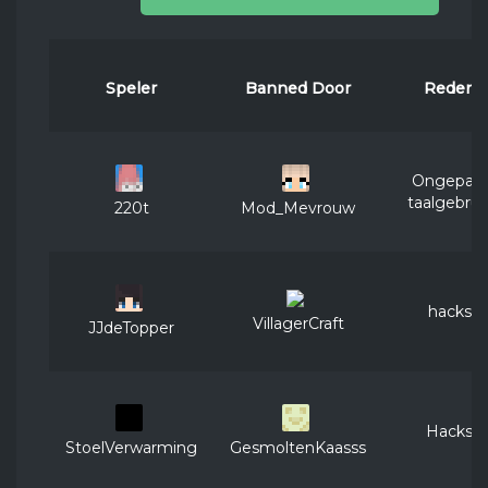
Speler
Banned Door
Reden
Ongepast
taalgebrui
220t
Mod_Mevrouw
hacks
VillagerCraft
JJdeTopper
Hacks
StoelVerwarming
GesmoltenKaasss