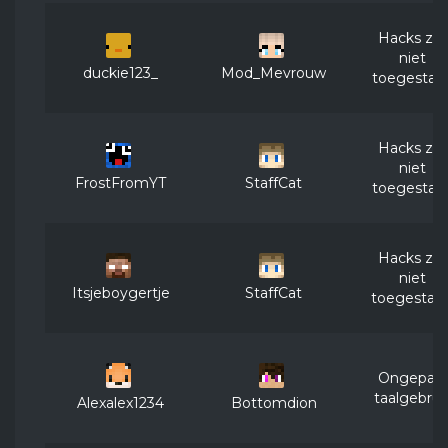
Hacks zijn
niet
duckie123_
Mod_Mevrouw
toegestaa
Hacks zijn
niet
FrostFromYT
StaffCat
toegestaa
Hacks zijn
niet
Itsjeboygertje
StaffCat
toegestaan
Ongepast
taalgebrui
Alexalex1234
Bottomdion