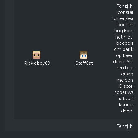
Tenzij het
constant
joinen/leav
door een
bug komt i
het niet d
bedoeling
om dat kee
op keer t
doen. Als h
Rickieboy69
StaffCat
een bug is
graag
melden in
Discord
zodat we e
iets aan
kunnen
doen.
Tenzij het
constant