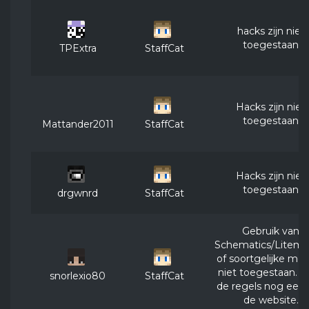
hacks zijn niet
toegestaan
TPExtra
StaffCat
Hacks zijn niet
toegestaan
Mattander2011
StaffCat
Hacks zijn niet
toegestaan
drgwnrd
StaffCat
Gebruik van
Schematics/Liteme
of soortgelijke mod
niet toegestaan. L
snorlexio80
StaffCat
de regels nog een
de website.