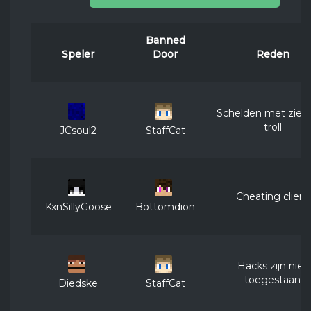
Banned
Speler
Door
Reden
Schelden met ziekt
troll
JCsoul2
StaffCat
Cheating client
KxnSillyGoose
Bottomdion
Hacks zijn niet
toegestaan
Diedske
StaffCat